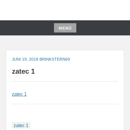
Zum
Inhalt
springen
MENÜ
Zum
Inhalt
springen
JUNI 19, 2018
BRINKSTERN69
zatec 1
zatec 1
Beitragsnavigation
zatec 1