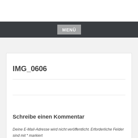
Zum
Inhalt
springen
MENÜ
Zum
Inhalt
springen
IMG_0606
Schreibe einen Kommentar
Deine E-Mail-Adresse wird nicht veröffentlicht.
Erforderliche Felder
sind mit
*
markiert