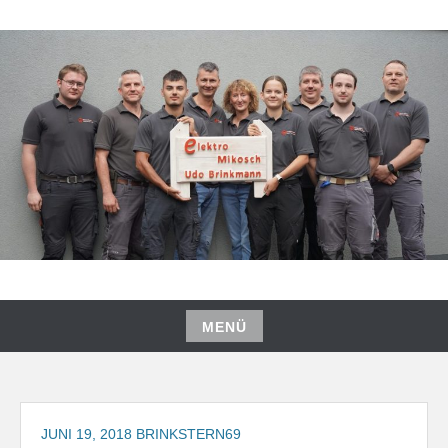
Zum
Inhalt
springen
MENÜ
Zum
Inhalt
springen
JUNI 19, 2018
BRINKSTERN69