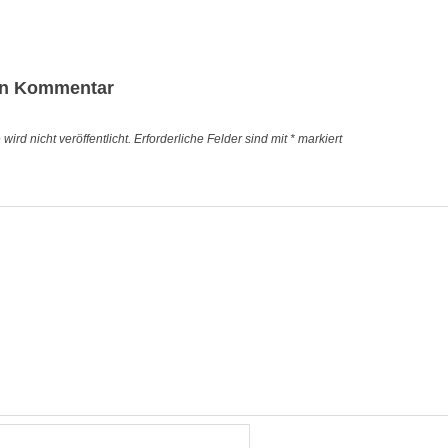
igation
en Kommentar
ird nicht veröffentlicht.
Erforderliche Felder sind mit
*
markiert