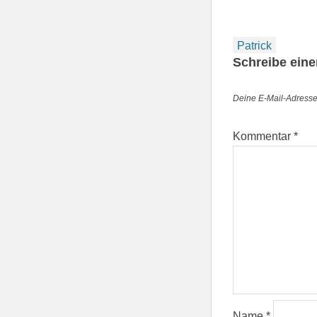
Beitragsnav
Patrick
Schreibe ein
Deine E-Mail-Adresse w
Kommentar
*
Name
*