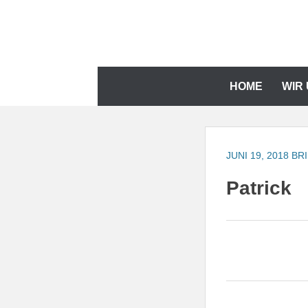
Zum
Inhalt
springen
Zum
HOME
WIR
Inhalt
springen
JUNI 19, 2018
BR
Patrick