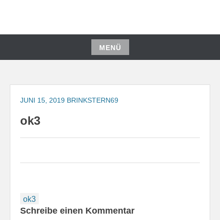
Zum
Inhalt
springen
MENÜ
Zum
Inhalt
springen
JUNI 15, 2019
BRINKSTERN69
ok3
Beitragsnavigation
ok3
Schreibe einen Kommentar