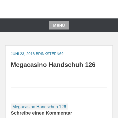
Zum
Inhalt
springen
MENÜ
Zum
Inhalt
springen
JUNI 23, 2018
BRINKSTERN69
Megacasino Handschuh 126
Beitragsnavigation
Megacasino Handschuh 126
Schreibe einen Kommentar