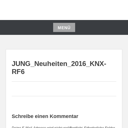
Zum
Inhalt
springen
MENÜ
Zum
Inhalt
springen
JUNG_Neuheiten_2016_KNX-
RF6
Schreibe einen Kommentar