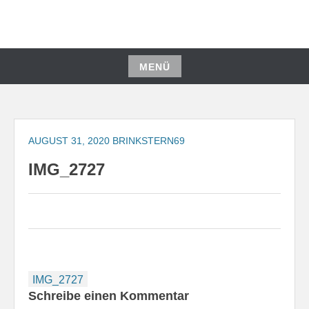
Zum
Inhalt
springen
MENÜ
Zum
Inhalt
springen
AUGUST 31, 2020
BRINKSTERN69
IMG_2727
Beitragsnavigation
IMG_2727
Schreibe einen Kommentar