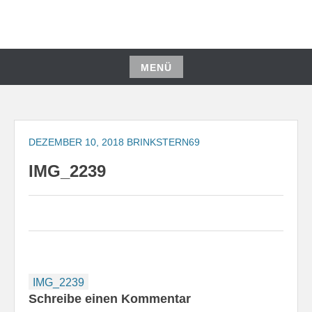
Zum
Inhalt
springen
MENÜ
Zum
Inhalt
springen
DEZEMBER 10, 2018
BRINKSTERN69
IMG_2239
Beitragsnavigation
IMG_2239
Schreibe einen Kommentar