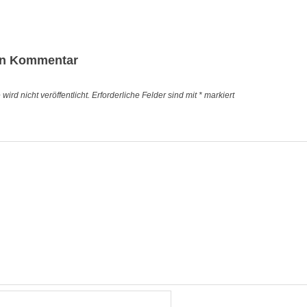
igation
en Kommentar
ird nicht veröffentlicht.
Erforderliche Felder sind mit
*
markiert