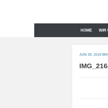
Zum
Inhalt
springen
Zum
HOME
WIR
Inhalt
springen
JUNI 30, 2018
BR
IMG_216