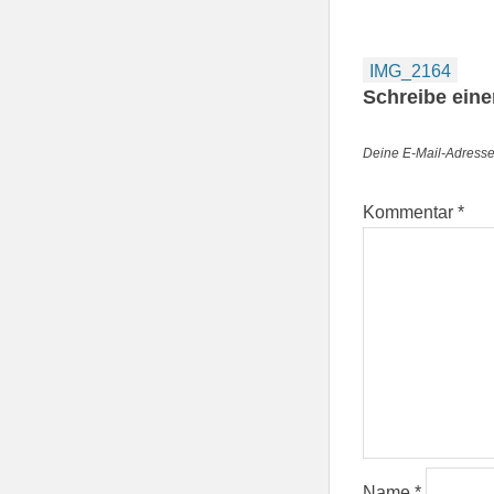
Beitragsnav
IMG_2164
Schreibe ein
Deine E-Mail-Adresse w
Kommentar
*
Name
*