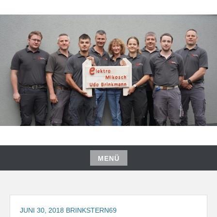
Zum
Inhalt
springen
MENÜ
Zum
Inhalt
springen
JUNI 30, 2018
BRINKSTERN69