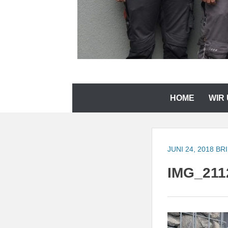
Zum
HOME
WIR
Inhalt
springen
JUNI 24, 2018
BR
IMG_211