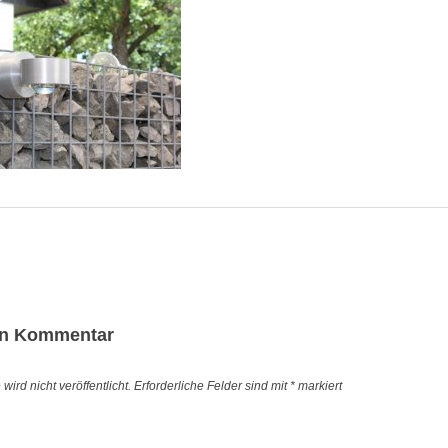
igation
en Kommentar
ird nicht veröffentlicht.
Erforderliche Felder sind mit
*
markiert