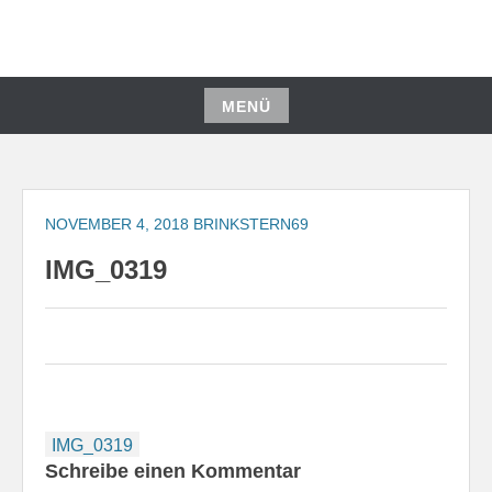
Zum
Inhalt
springen
MENÜ
Zum
Inhalt
springen
NOVEMBER 4, 2018
BRINKSTERN69
IMG_0319
Beitragsnavigation
IMG_0319
Schreibe einen Kommentar