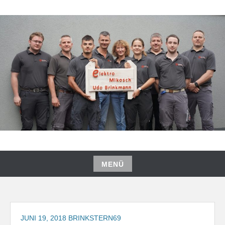
Zum
Inhalt
springen
MENÜ
Zum
Inhalt
springen
JUNI 19, 2018
BRINKSTERN69