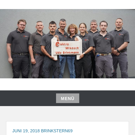
Zum
Inhalt
springen
MENÜ
Zum
Inhalt
springen
JUNI 19, 2018
BRINKSTERN69