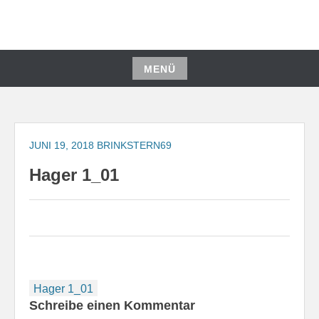
Zum
Inhalt
springen
MENÜ
Zum
Inhalt
springen
JUNI 19, 2018
BRINKSTERN69
Hager 1_01
Beitragsnavigation
Hager 1_01
Schreibe einen Kommentar