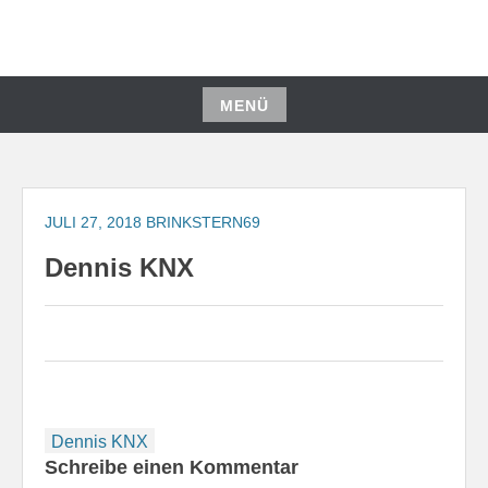
Zum
Inhalt
springen
MENÜ
Zum
Inhalt
springen
JULI 27, 2018
BRINKSTERN69
Dennis KNX
Beitragsnavigation
Dennis KNX
Schreibe einen Kommentar