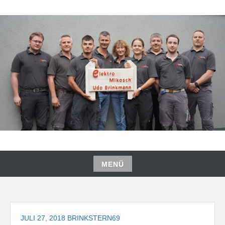
Zum
Inhalt
springen
MENÜ
Zum
Inhalt
springen
JULI 27, 2018
BRINKSTERN69