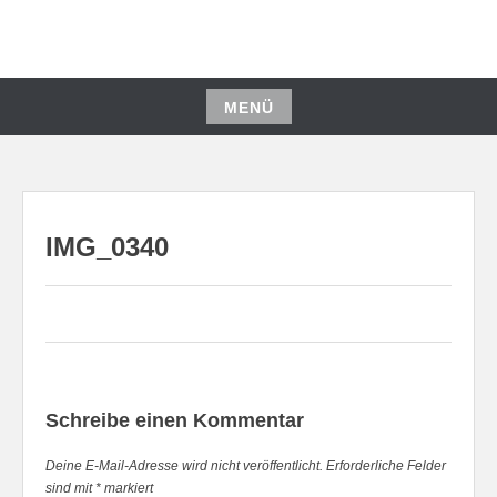
Zum
Inhalt
springen
MENÜ
Zum
Inhalt
springen
IMG_0340
Schreibe einen Kommentar
Deine E-Mail-Adresse wird nicht veröffentlicht.
Erforderliche Felder
sind mit
*
markiert