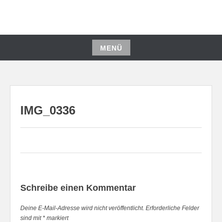
Zum
Inhalt
springen
MENÜ
Zum
Inhalt
springen
IMG_0336
Schreibe einen Kommentar
Deine E-Mail-Adresse wird nicht veröffentlicht.
Erforderliche Felder
sind mit
*
markiert