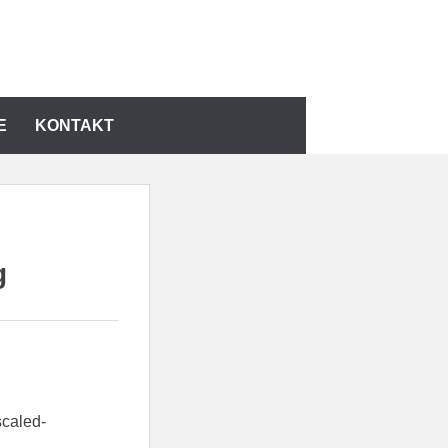
E
KONTAKT
g
scaled-