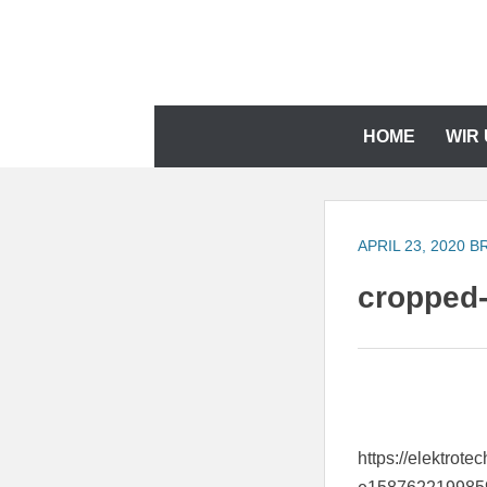
Zum
Inhalt
springen
Zum
HOME
WIR
Inhalt
springen
APRIL 23, 2020
B
cropped-
https://elektrot