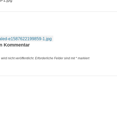
-1.jpg
igation
aled-e1587622199859-1.jpg
en Kommentar
ird nicht veröffentlicht.
Erforderliche Felder sind mit
*
markiert