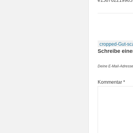
e1587622199859
Beitragsnav
cropped-Gut-sc
Schreibe ein
Deine E-Mail-Adresse w
Kommentar
*