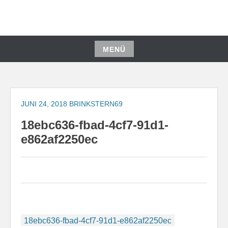
Zum
Inhalt
springen
MENÜ
Zum
Inhalt
springen
JUNI 24, 2018
BRINKSTERN69
18ebc636-fbad-4cf7-91d1-
e862af2250ec
Beitragsnavigation
18ebc636-fbad-4cf7-91d1-e862af2250ec